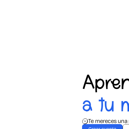
Apre
a tu 
Te mereces una 
Crear cuenta