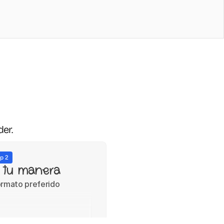
der.
p 2
 tu manera
ormato preferido
Quizzes